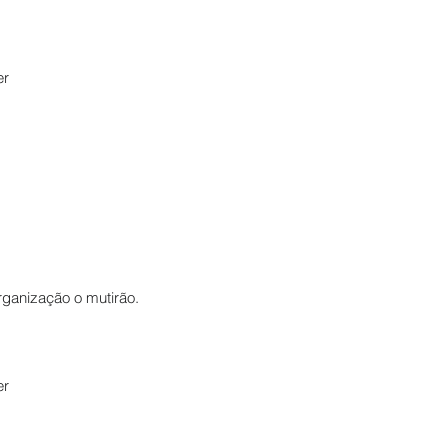
er
rganização o mutirão.
er