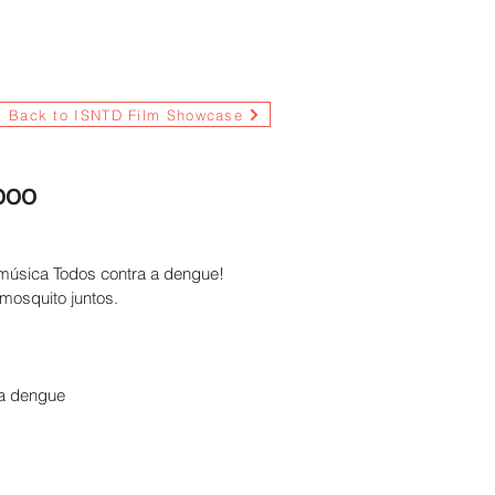
Back to ISNTD Film Showcase
boo
música Todos contra a dengue!
osquito juntos.
a dengue